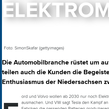
ELEKTROM
Foto: SimonSkafar (gettyimages)
Die Automobilbranche rüstet um auf
teilen auch die Kunden die Begeist
Enthusiasmus der Niedersachsen zw
ord und Volvo wollen ab 2030 nur noch Elektro
ausmachen. Und VW sagt Tesla den Kampf an un
Fabriken die passenden Batterien produzieren