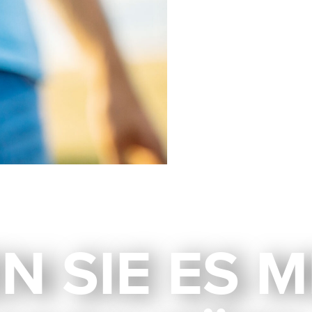
N SIE ­ES M