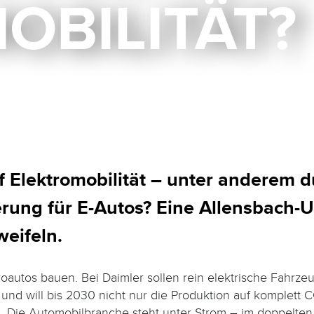
OBILITÄT?
 Elektromobilität – unter anderem du
erung für E-Autos? Eine Allensbach-U
eifeln.
autos bauen. Bei Daimler sollen rein elektrische Fahrzeu
d will bis 2030 nicht nur die Produk­tion auf komplett C
. Die Auto­mobilbranche steht unter Strom – im doppelten