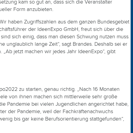
setzung kam so gut an, dass sich die Veranstalter
eller Form anzubieten.
. „Wir haben Zugriffszahlen aus dem ganzen Bundesgebiet
chäftsführer der IdeenExpo GmbH, freut sich über die
de sind sich einig, dass man diesen Schwung nutzen muss.
e unglaublich lange Zeit“, sagt Brandes. Deshalb sei er
 „Ab jetzt machen wir jedes Jahr Ideen­Expo“, gibt
po2022 zu starten, genau richtig. „Nach 16 Monaten
Viele von ihnen machen sich mittlerweile sehr große
 die Pandemie bei vielen Jugendlichen angerichtet habe,
nter der Pandemie, weil der Fachkräftenachwuchs
nig bis gar keine Berufsorientierung stattgefunden“,