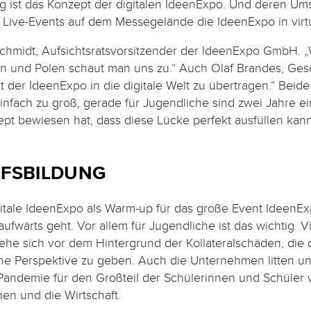
tig ist das Konzept der digitalen IdeenExpo. Und deren Um
Live-Events auf dem Messegelände die IdeenExpo in virtu
r Schmidt, Aufsichtsratsvor­sitzender der IdeenExpo GmbH
ien und Polen schaut man uns zu.“ Auch Olaf Brandes, Ges
it der IdeenExpo in die digitale Welt zu übertragen.“ Bei
fach zu groß, gerade für Jugendliche sind zwei Jahre ein
ept bewiesen hat, dass diese Lücke perfekt ausfüllen kann.
UFSBILDUNG
gitale IdeenExpo als Warm-up für das große Event IdeenEx
ufwärts geht. Vor allem für Jugendliche ist das wichtig. 
tehe sich vor dem Hintergrund der Kollateralschäden, die
ine Perspektive zu geben. Auch die Unternehmen litten u
andemie für den Großteil der Schülerinnen und Schüler we
hen und die Wirtschaft.