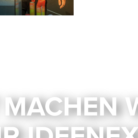
 MACHEN ­
HR IDEENE