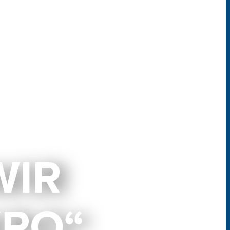
WIR
XPO“