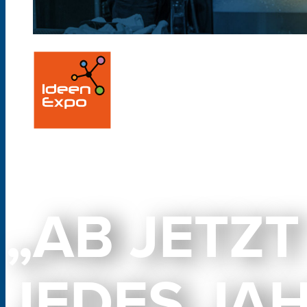
„AB JETZT
JEDES JA