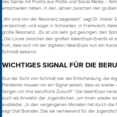
das Ganze mit Promis aus Politik und Social Media – fer
entschieden haben, in den Jahren zwischen den großen 
„Wir sind von der Resonanz begeistert“, sagt Dr. Volke
verzeichnet, und sogar in Schweden, in Frankreich, Ital
große Resonanz: „Es ist uns sehr gut gelungen, den Spir
„Die Lücke zwischen den großen IdeenExpo-Events ist ein
froh, dass sich mit der digitalen IdeenExpo nun ein Konz
Schmidt bekannt.
WICHTIGES SIGNAL FÜR DIE BER
Aus der Sicht von Schmidt war die Entscheidung, die di
Pandemie müssen wir ein Signal setzen, dass es wieder a
Sorgen um ihre berufliche Zukunft.“ Die Ideen­Expo vers
auch als Anwältin der Jugendlichen, um ihnen wieder e
ausbleibe. „In den vergangenen Monaten hat durch die P
sagt Olaf Brandes. Das sei verheerend für die Jugendlic