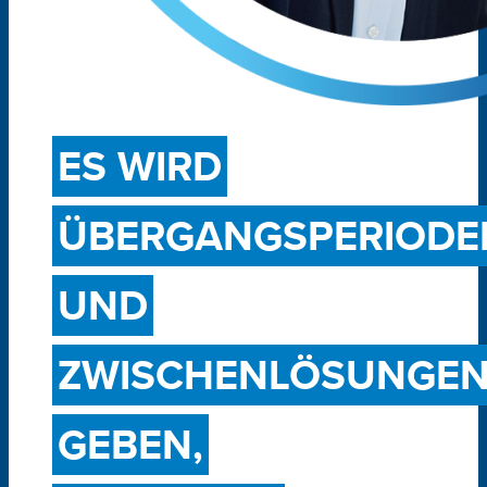
ES WIRD
ÜBERGANGSPERIODE
UND
ZWISCHENLÖSUNGE
GEBEN,