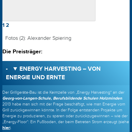
1
2
Fotos (2): Alexander Spiering
Die Preisträger:
ENERGY HARVESTING – VON
ENERGIE UND ERNTE
Der Grillgeräte-Bau ist die Keimzelle von „Energy Harvesting“ an der
Georg-von-Langen-Schule, Berufs­bildende Schulen Holzminden
.
2013 habe man sich mit der Frage beschäftigt, wie man Energie vom
Grill zurückgewinnen könnte. In der Folge entstanden Projekte um
Energie zu produzieren, zu sparen oder zurückzugewinnen – wie der
„Energy-Floor“: Ein Fußboden, der beim Betreten Strom erzeugt (siehe
hier
).