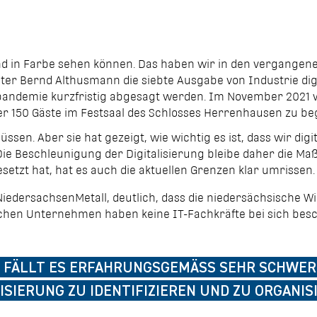
e und in Farbe sehen können. Das haben wir in den vergange
er Bernd Althusmann die siebte Ausgabe von Industrie digit
andemie kurzfristig abgesagt werden. Im November
2021
w
er
150 Gäste
im Festsaal des Schlosses Herrenhausen
zu be
müssen. Aber sie hat gezeigt, wie wichtig es ist, dass wir d
Die Beschleunigung der Digitalisierung bleibe daher die M
setzt hat, hat es auch die aktuellen Grenzen klar
umrissen.
edersachsenMetall, deutlich, dass die niedersächsische Wir
dischen Unternehmen haben keine IT-Fachkräfte bei sich besc
M FÄLLT ES ERFAHRUNGSGEMÄSS SEHR SCHWER, 
IERUNG ZU IDENTIFIZIEREN UND ZU ORGANISI