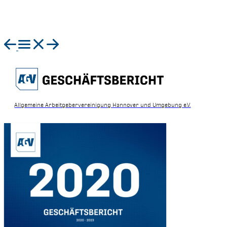
Allgemeine Arbeitgebervereinigung Hannover und Umgebung e.V.