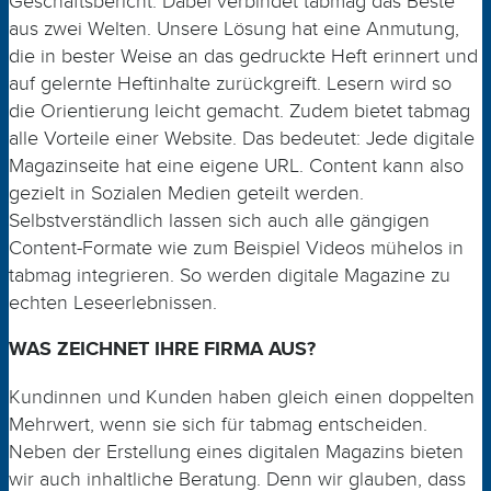
Geschäfts
bericht
. Dabei verbindet
tabmag
das Beste
aus zwei Welten. Unsere Lösung hat eine Anmutung,
die in bester Weise an das gedruckte Heft erinnert und
auf gelernte Heftinhalte zurückgreift. Lesern wird so
die Orientierung leicht gemacht. Zudem bietet tabmag
alle Vorteile einer Website. Das bedeutet: Jede digitale
Magazinseite hat eine eigene URL. Content kann also
gezielt in Sozialen Medien geteilt werden.
Selbstverständlich lassen sich auch alle gängigen
Content-­Formate wie zum Beispiel Videos mühelos in
tabmag integrieren. So werden digitale Magazine zu
echten
Lese
erlebnissen
.
WAS ZEICHNET IHRE FIRMA AUS?
Kundinnen und Kunden haben gleich einen doppelten
Mehrwert, wenn sie sich für
tabmag
entscheiden.
Neben der Erstellung eines digitalen Magazins bieten
wir auch inhaltliche Beratung. Denn wir glauben, dass